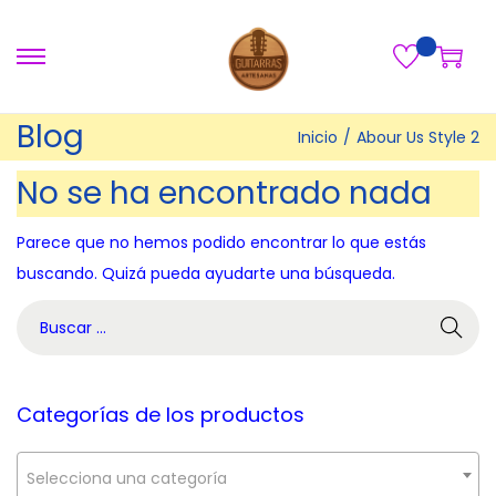
S
S
a
a
Blog
l
l
Inicio
/
Abour Us Style 2
t
t
No se ha encontrado nada
a
a
r
r
Parece que no hemos podido encontrar lo que estás
a
a
buscando. Quizá pueda ayudarte una búsqueda.
l
l
B
a
c
ú
n
o
s
a
n
q
v
t
Categorías de los productos
u
e
e
e
g
n
Selecciona una categoría