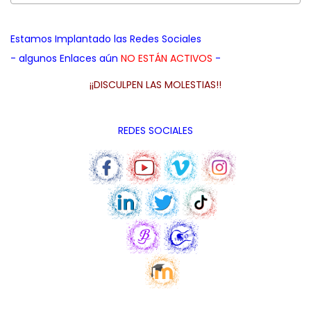
d
a
i
a
c
d
Estamos Implantado las Redes Sociales
p
i
o
- algunos Enlaces aún
NO ESTÁN ACTIVOS
-
a
ó
r
n
¡¡DISCULPEN LAS MOLESTIAS!!
a
:
REDES SOCIALES