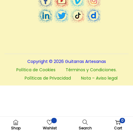
a
i
c
d
i
o
ó
n
Copyright © 2026
Guitarras Artesanas
Política de Cookies
Términos y Condiciones.
Políticas de Privacidad
Nota – Aviso legal
0
Shop
Wishlist
Search
Cart