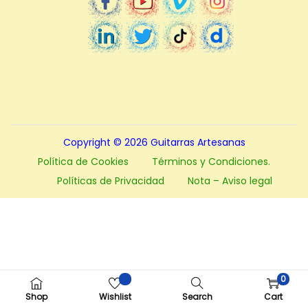
a
i
c
d
i
o
ó
n
Copyright © 2026
Guitarras Artesanas
Política de Cookies
Términos y Condiciones.
Políticas de Privacidad
Nota – Aviso legal
0
Shop
Wishlist
Search
Cart