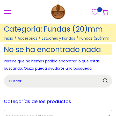
S
S
a
a
Categoría:
Fundas (20)mm
l
l
t
t
Inicio
/
Accesorios
/
Estuches y Fundas
/
Fundas (20)mm
a
a
No se ha encontrado nada
r
r
a
a
Parece que no hemos podido encontrar lo que estás
l
l
buscando. Quizá pueda ayudarte una búsqueda.
a
c
B
n
o
ú
a
n
s
v
t
q
Categorías de los productos
e
e
u
g
n
e