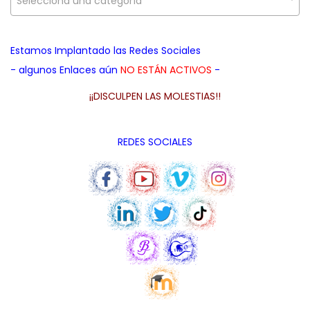
Selecciona una categoría
a
i
d
c
d
a
i
o
Estamos Implantado las Redes Sociales
p
ó
- algunos Enlaces aún
NO ESTÁN ACTIVOS
-
a
n
r
¡¡DISCULPEN LAS MOLESTIAS!!
a
:
REDES SOCIALES