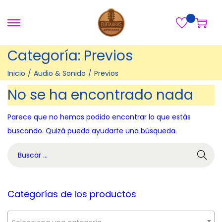
S
S
a
a
Categoría:
Previos
l
l
t
t
Inicio
/
Audio & Sonido
/
Previos
a
a
No se ha encontrado nada
r
r
a
a
Parece que no hemos podido encontrar lo que estás
l
l
buscando. Quizá pueda ayudarte una búsqueda.
a
c
B
n
o
ú
a
n
s
v
t
q
Categorías de los productos
e
e
u
g
n
e