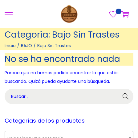
S
S
a
a
Categoría:
Bajo Sin Trastes
l
l
t
t
Inicio
/
BAJO
/
Bajo Sin Trastes
a
a
No se ha encontrado nada
r
r
a
a
Parece que no hemos podido encontrar lo que estás
l
l
buscando. Quizá pueda ayudarte una búsqueda.
a
c
B
n
o
ú
a
n
s
v
t
q
Categorías de los productos
e
e
u
g
n
e