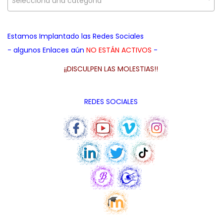
Selecciona una categoría
a
i
d
c
d
a
i
o
Estamos Implantado las Redes Sociales
p
ó
- algunos Enlaces aún
NO ESTÁN ACTIVOS
-
a
n
r
¡¡DISCULPEN LAS MOLESTIAS!!
a
:
REDES SOCIALES