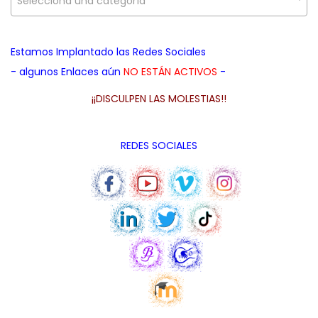
Selecciona una categoría
a
i
d
c
d
a
i
o
Estamos Implantado las Redes Sociales
p
ó
- algunos Enlaces aún
NO ESTÁN ACTIVOS
-
a
n
r
¡¡DISCULPEN LAS MOLESTIAS!!
a
:
REDES SOCIALES