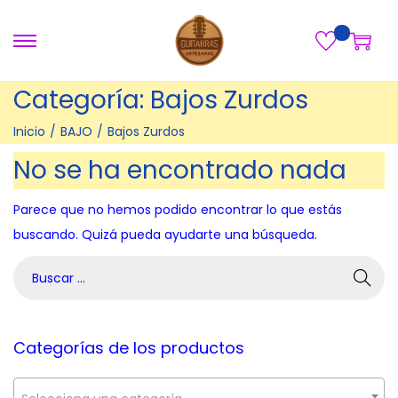
S
S
a
a
Categoría:
Bajos Zurdos
l
l
t
t
Inicio
/
BAJO
/
Bajos Zurdos
a
a
No se ha encontrado nada
r
r
a
a
Parece que no hemos podido encontrar lo que estás
l
l
buscando. Quizá pueda ayudarte una búsqueda.
a
c
B
n
o
ú
a
n
s
v
t
q
Categorías de los productos
e
e
u
g
n
e