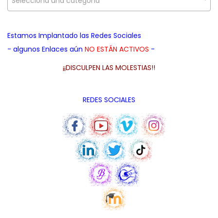
Selecciona una categoría
a
i
d
c
d
a
i
o
Estamos Implantado las Redes Sociales
p
ó
- algunos Enlaces aún
NO ESTÁN ACTIVOS
-
a
n
r
¡¡DISCULPEN LAS MOLESTIAS!!
a
:
REDES SOCIALES