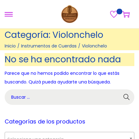
S
S
a
a
Categoría:
Violonchelo
l
l
t
t
Inicio
/
Instrumentos de Cuerdas
/
Violonchelo
a
a
No se ha encontrado nada
r
r
a
a
Parece que no hemos podido encontrar lo que estás
l
l
buscando. Quizá pueda ayudarte una búsqueda.
a
c
B
n
o
ú
a
n
s
v
t
q
Categorías de los productos
e
e
u
g
n
e