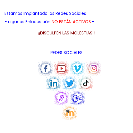
a
i
a
c
d
Estamos Implantado las Redes Sociales
p
i
o
- algunos Enlaces aún
NO ESTÁN ACTIVOS
-
a
ó
r
¡¡DISCULPEN LAS MOLESTIAS!!
n
a
:
REDES SOCIALES