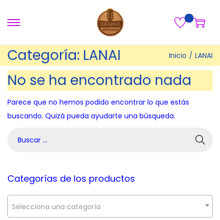
S
S
a
a
Categoría:
LANAI
Inicio
/
LANAI
l
l
t
t
No se ha encontrado nada
a
a
r
r
Parece que no hemos podido encontrar lo que estás
a
a
buscando. Quizá pueda ayudarte una búsqueda.
l
l
B
a
c
ú
n
o
s
a
n
q
Categorías de los productos
v
t
u
e
e
e
Selecciona una categoría
g
n
d