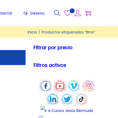
tactar
Deseos,
Inicio
/
Productos etiquetados “Bros”
Filtrar por precio
Filtros activos