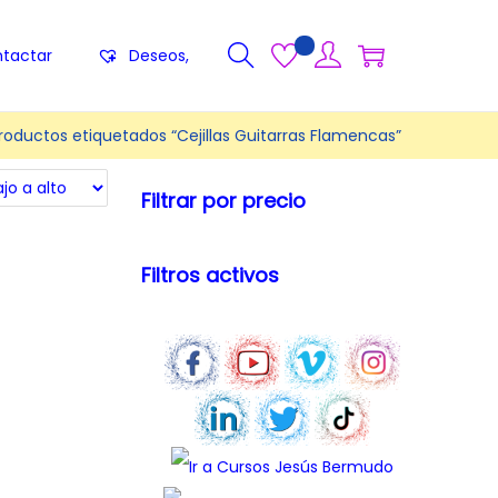
tactar
Deseos,
roductos etiquetados “Cejillas Guitarras Flamencas”
Filtrar por precio
Filtros activos