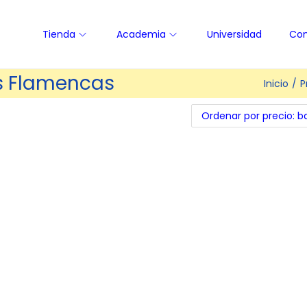
Tienda
Academia
Universidad
Con
as Flamencas
Inicio
/
P