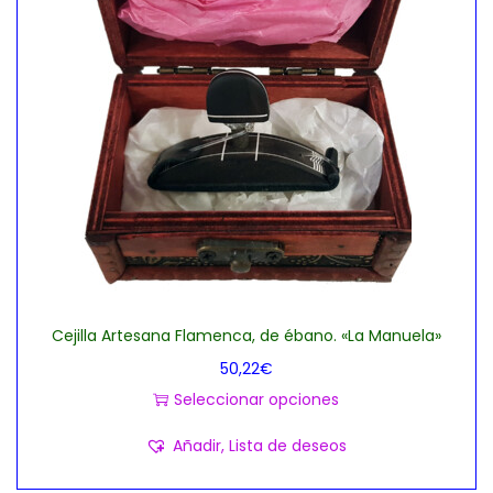
a
i
c
d
i
o
ó
n
Cejilla Artesana Flamenca, de ébano. «La Manuela»
50,22
€
Seleccionar opciones
E
Añadir, Lista de deseos
s
t