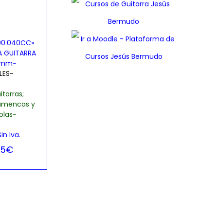
0.040CC»
A GUITARRA
0mm~
LES~
itarras;
lamencas y
olas~
in Iva.
85
€
ar opciones
E
, Lista de
s
seos