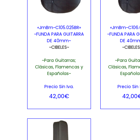
a
i
c
d
i
o
«JmBm~C105.025BR»
«JmBm~C106.
ó
~FUNDA PARA GUITARRA
~FUNDA PARA G
n
DE 40mm~
DE 40m
~CIBELES~
~CIBELES
~Para Guitarras;
~Para Guita
Clásicas, Flamencas y
Clásicas, Fla
Españolas~
Española
Precio Sin Iva.
Precio Sin 
42,00
€
42,00
Seleccionar opciones
Seleccionar 
E
E
Añadir, Lista de
Añadir, L
s
s
deseos
dese
t
t