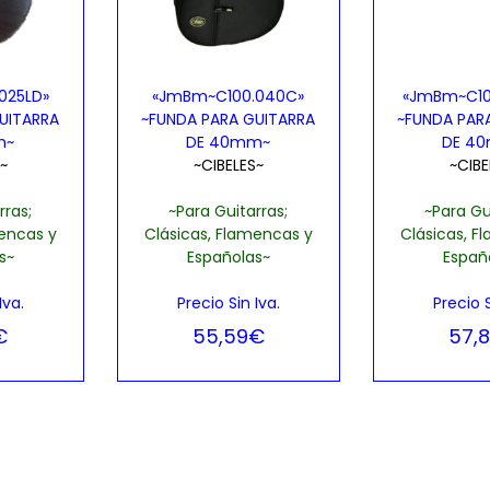
025LD»
«JmBm~C100.040C»
«JmBm~C10
UITARRA
~FUNDA PARA GUITARRA
~FUNDA PAR
m~
DE 40mm~
DE 4
~
~CIBELES~
~CIBE
rras;
~Para Guitarras;
~Para Gu
mencas y
Clásicas, Flamencas y
Clásicas, F
s~
Españolas~
Españ
Iva.
Precio Sin Iva.
Precio S
€
55,59
€
57,
opciones
Añadir al carrito
Seleccion
ista de
Añadir, Lista de
Añadir
os
deseos
de
t