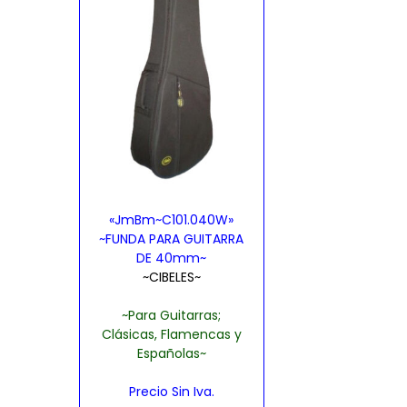
e
e
p
p
r
r
o
o
d
d
u
u
c
c
t
t
«JmBm~C101.040W»
o
o
~FUNDA PARA GUITARRA
t
t
DE 40mm~
~CIBELES~
i
i
e
e
~Para Guitarras;
Clásicas, Flamencas y
n
n
Españolas~
e
e
m
m
Precio Sin Iva.