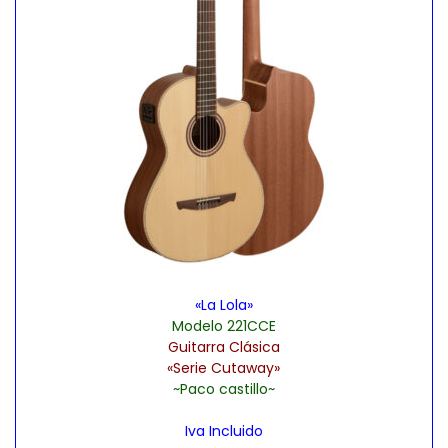
a
i
c
d
i
o
ó
n
«La Lola»
Modelo 221CCE
Guitarra Clásica
«Serie Cutaway»
~Paco castillo~
Iva Incluido