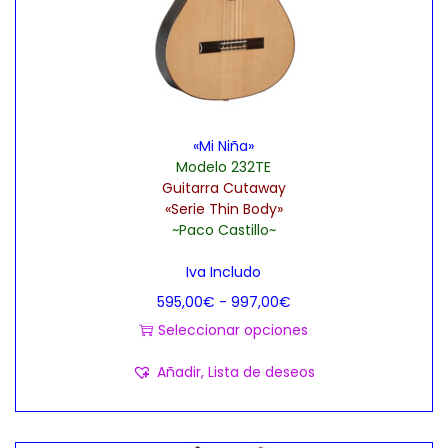
e
e
n
s
e
d
m
e
ú
5
«Mi Niña»
l
6
Modelo 232TE
t
3
Guitarra Cutaway
i
,
«Serie Thin Body»
~Paco Castillo~
p
0
l
0
Iva Includo
e
€
R
595,00
€
-
997,00
€
s
h
a
Seleccionar opciones
v
a
E
n
Añadir, Lista de deseos
a
s
s
g
r
t
t
o
i
a
e
d