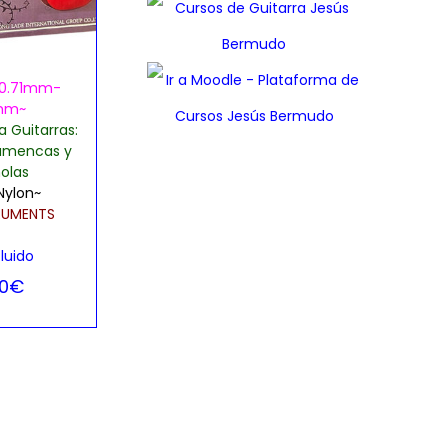
0.71mm-
mm~
 Guitarras:
lamencas y
olas
Nylon~
TRUMENTS
cluido
50
€
al carrito
, Lista de
seos