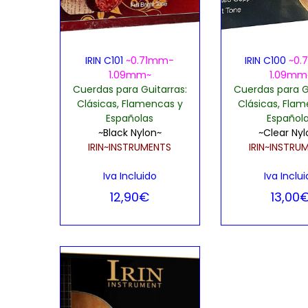
a
i
c
d
i
o
IRIN C101
~0.71mm-
IRIN C100
~0.
ó
1.09mm~
1.09mm
n
Cuerdas para Guitarras:
Cuerdas para G
Clásicas, Flamencas y
Clásicas, Fla
Españolas
Español
~Black Nylon~
~Clear Ny
IRIN~INSTRUMENTS
IRIN~INSTRU
Iva Incluido
Iva Inclu
12,90
€
13,00
Añadir al carrito
Añadir al 
Añadir, Lista de
Añadir, L
deseos
dese