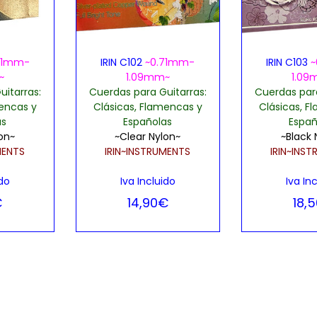
71mm-
IRIN C102
~0.71mm-
IRIN C103
~
~
1.09mm~
1.09
uitarras:
Cuerdas para Guitarras:
Cuerdas para
mencas y
Clásicas, Flamencas y
Clásicas, F
as
Españolas
Españ
lon~
~Clear Nylon~
~Black 
MENTS
IRIN~INSTRUMENTS
IRIN~INS
ido
Iva Incluido
Iva In
€
14,90
€
18,
carrito
Añadir al carrito
Añadir 
ista de
Añadir, Lista de
Añadir
os
deseos
de