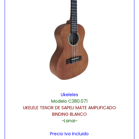
a
i
c
d
i
o
ó
n
Ukeleles
Modelo C380.071
UKELELE TENOR DE SAPELI MATE AMPLIFICADO
BINDING BLANCO
~Lanai~
Precio Iva Incluido