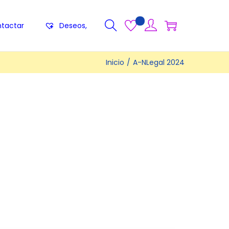
tactar
Deseos,
Inicio
/
A-NLegal 2024