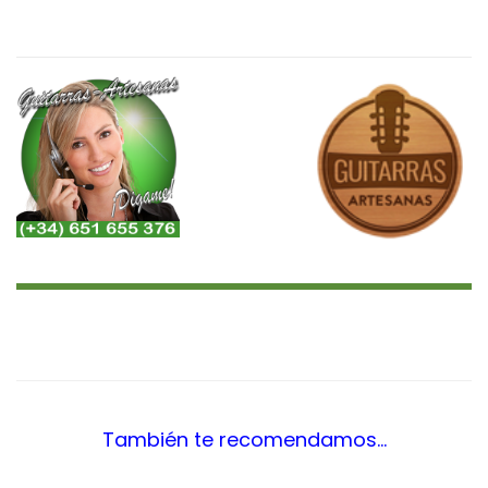
<¿Quieres Saber?, Leer Más..
¿Más Audios?…>
También te recomendamos…