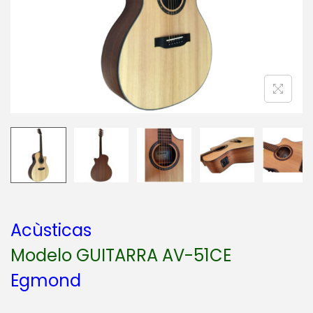
a
i
c
d
i
o
ó
n
Acùsticas
Modelo GUITARRA AV-51CE
Egmond