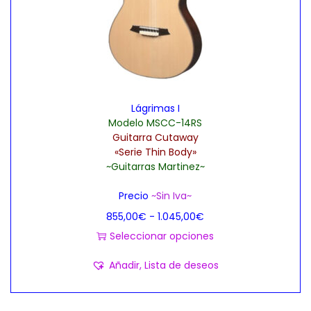
Lágrimas I
Modelo MSCC-14RS
Guitarra Cutaway
«Serie Thin Body»
~Guitarras Martinez~
Precio
~Sin Iva~
R
855,00
€
-
1.045,00
€
a
Seleccionar opciones
E
n
Añadir, Lista de deseos
s
g
t
o