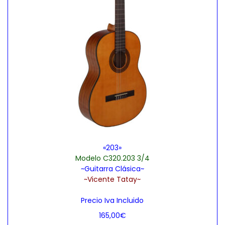
«203»
Modelo C320.203 3/4
~Guitarra Clásica~
~Vicente Tatay~
Precio Iva Incluido
165,00
€