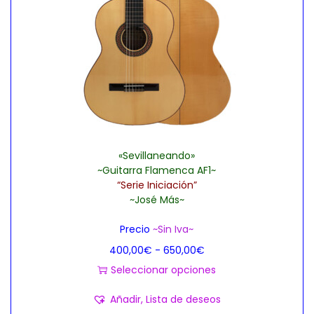
«Sevillaneando»
~Guitarra Flamenca AF1~
“Serie Iniciación”
~José Más~
Precio
~Sin Iva~
R
400,00
€
-
650,00
€
a
Seleccionar opciones
E
n
Añadir, Lista de deseos
s
g