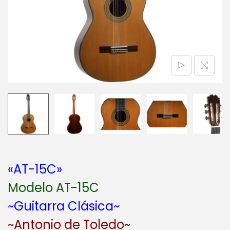
a
i
c
d
i
o
ó
n
«AT-15C»
Modelo AT-15C
~Guitarra Clásica~
~Antonio de Toledo~