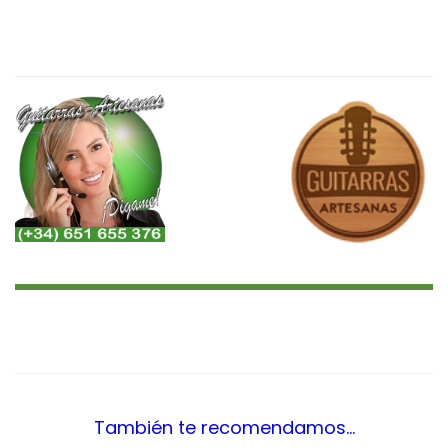
<¿Quieres Saber?, Leer Más..
¿Más Audios?…>
También te recomendamos…