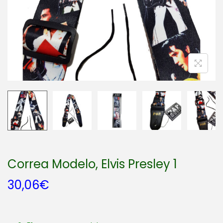
a
i
c
d
i
o
ó
n
Correa Modelo, Elvis Presley 1
30,06
€