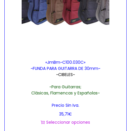
«JmBm~C100.030C»
~FUNDA PARA GUITARRA DE 30mm~
~CIBELES~
~Para Guitarras;
Clásicas, Flamencas y Españolas~
Precio Sin Iva.
35,71
€
Seleccionar opciones
E