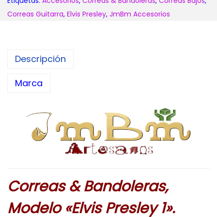
Etiquetas:
Accesorios
,
Correas & Bandoleras
,
Correas Bajos
,
Correas Guitarra
,
Elvis Presley
,
JmBm Accesorios
Descripción
Marca
Correas & Bandoleras,
Modelo «Elvis Presley 1».