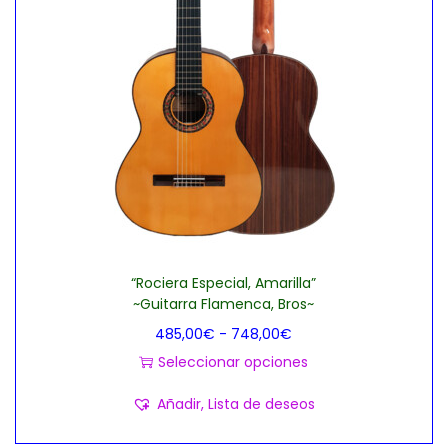
“Rociera Especial, Amarilla”
~Guitarra Flamenca, Bros~
R
485,00
€
-
748,00
€
a
Seleccionar opciones
E
n
Añadir, Lista de deseos
s
g
t
o