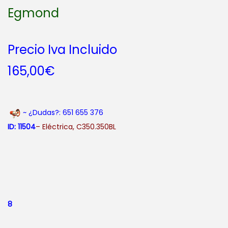
Egmond
Precio Iva Incluido
165,00
€
~ ¿Dudas?: 651 655 376
ID: 11504
– Eléctrica
, C350.350BL
8