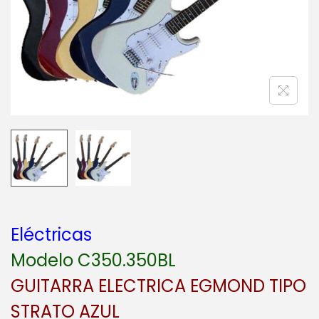
a
i
c
d
i
o
ó
n
Eléctricas
Modelo C350.350BL
GUITARRA ELECTRICA EGMOND TIPO
STRATO AZUL