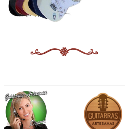
<¿Quieres Saber?, Leer Más..
¿Más Audios?…>