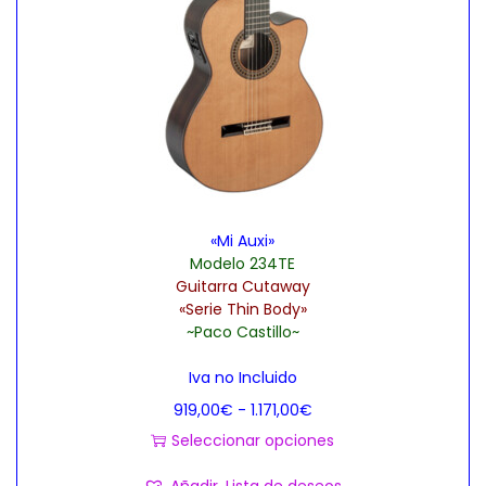
o
s
t
:
i
d
e
e
n
s
e
d
m
e
ú
5
«Mi Auxi»
l
9
Modelo 234TE
t
5
Guitarra Cutaway
i
,
«Serie Thin Body»
~Paco Castillo~
p
0
l
0
Iva no Incluido
e
€
R
919,00
€
-
1.171,00
€
s
h
a
Seleccionar opciones
v
a
E
n