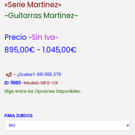
«Serie Martinez»
~Guitarras Martinez~
Precio
~Sin Iva~
R
895,00
€
-
1.045,00
€
a
n
g
~ ¿Dudas?: 651 655 376
o
ID: 11983
~Modelo MFG-CR
d
Elige entre las Opciones Disponibles…
e
p
r
PARA ZURDOS
e
c