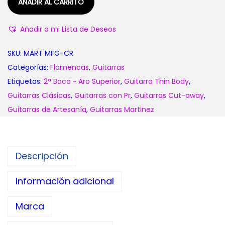
AÑADIR AL CARRITO
h
a
Añadir a mi Lista de Deseos
s
t
SKU:
MART MFG-CR
a
Categorías:
Flamencas
,
Guitarras
1
Etiquetas:
2ª Boca ~ Aro Superior
,
Guitarra Thin Body
,
.
Guitarras Clásicas
,
Guitarras con Pr
,
Guitarras Cut-away
,
0
Guitarras de Artesanía
,
Guitarras Martinez
4
5
,
Descripción
0
0
Información adicional
€
Marca