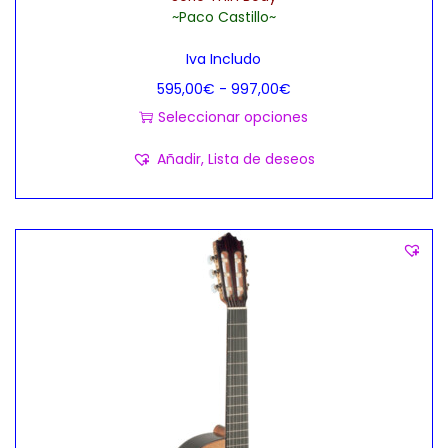
~Paco Castillo~
Iva Includo
R
595,00
€
-
997,00
€
a
Seleccionar opciones
E
n
Añadir, Lista de deseos
s
g
t
o
e
d
p
e
r
p
o
r
d
e
u
c
c
i
t
o