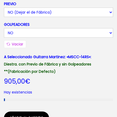
PREVIO
i
o
s
GOLPEADORES
:
d
e
Vaciar
s
d
A Seleccionado Guitarra Martinez: «MSCC~14RS»:
e
Diestra. con Previo de Fábrica y sin Golpeadores
8
**(Fabricación por Defecto)
9
905,00
€
5
Hay existencias
,
0
0
€