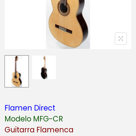
a
i
c
d
i
o
ó
n
Flamen Direct
Modelo MFG-CR
Guitarra Flamenca