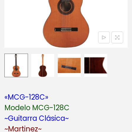
a
i
c
d
i
o
ó
n
«MCG-128C»
Modelo MCG-128C
~Guitarra Clásica~
~Martinez~