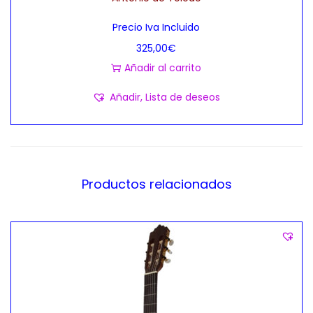
p
0
Precio Iva Incluido
l
0
325,00
€
e
€
Añadir al carrito
s
h
v
a
Añadir, Lista de deseos
a
s
r
t
i
a
a
3
Productos relacionados
n
5
t
0
e
,
s
0
.
0
L
€
a