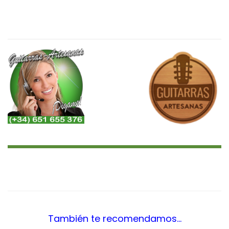
<¿Quieres Saber?, Leer Más..
¿Más Audios?…>
También te recomendamos…