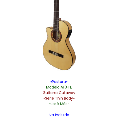
s
o
p
c
i
o
n
e
s
s
e
«Pastora»
Modelo AF3·TE
p
Guitarra Cutaway
u
«Serie Thin Body»
e
~José Más~
d
Iva Incluido
e