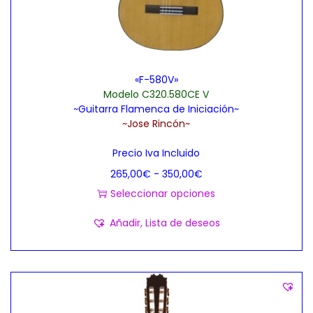
«F-580V»
Modelo C320.580CE V
~Guitarra Flamenca de Iniciación~
~Jose Rincón~
Precio Iva Incluido
R
265,00
€
-
350,00
€
a
Seleccionar opciones
E
n
Añadir, Lista de deseos
s
g
t
o
e
d
p
e
r
p