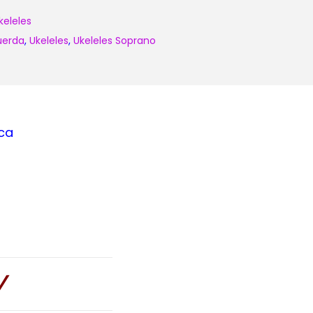
keleles
uerda
,
Ukeleles
,
Ukeleles Soprano
ca
V