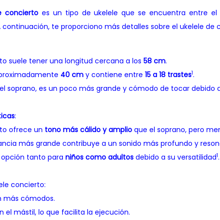
e concierto
es un tipo de ukelele que se encuentra entre e
continuación, te proporciono más detalles sobre el ukelele de c
rto suele tener una longitud cercana a los
58 cm
.
1
 aproximadamente
40 cm
y contiene entre
15 a 18 tras
tes
.
l soprano, es un poco más grande y cómodo de tocar debido 
ticas
:
rto ofrece un
tono más cálido y amplio
que el soprano, pero men
ancia más grande contribuye a un sonido más profundo y reso
1
 opción tanto para
niños como adultos
debido a su versatilidad
.
ele concierto:
on más cómodos.
el mástil, lo que facilita la ejecución.