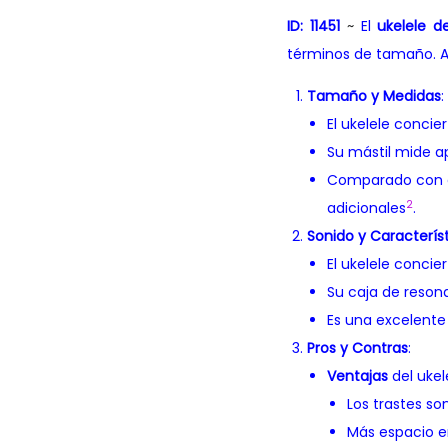
ID: 11451
~
El
ukelele d
términos de tamaño. A 
Tamaño y Medidas
:
El ukelele concie
Su mástil mide
Comparado con e
2
adicionales
.
Sonido y Caracterís
El ukelele concie
Su caja de reson
Es una excelente
Pros y Contras
:
Ventajas
del ukel
Los trastes s
Más espacio en 