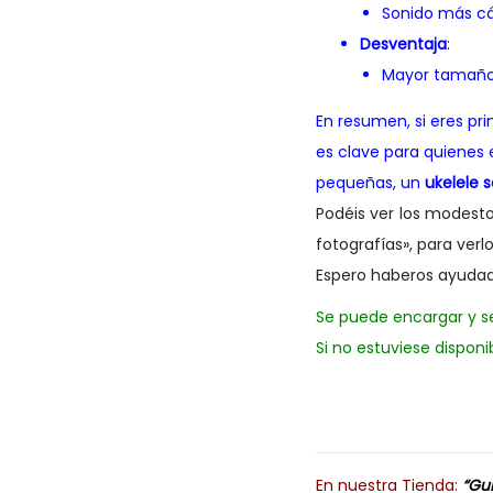
Sonido más cá
Desventaja
:
Mayor tamaño,
En resumen, si eres pr
es clave para quienes 
pequeñas, un
ukelele 
Podéis ver los modest
fotografías», para verl
Espero haberos ayuda
Se puede encargar y s
Si no estuviese disponi
En nuestra Tienda:
“Gui