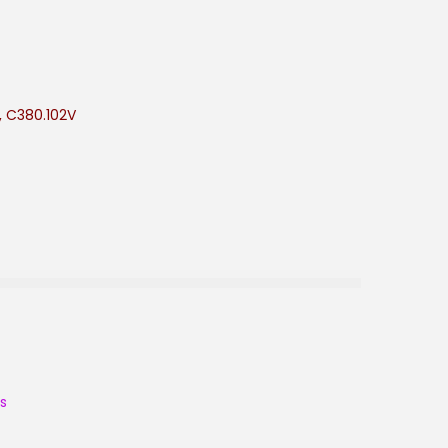
, C380.102V
s