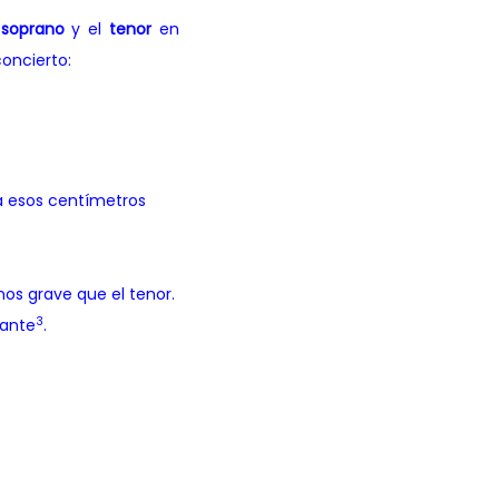
l
soprano
y el
tenor
en
oncierto:
a esos centímetros
os grave que el tenor.
3
nante
.