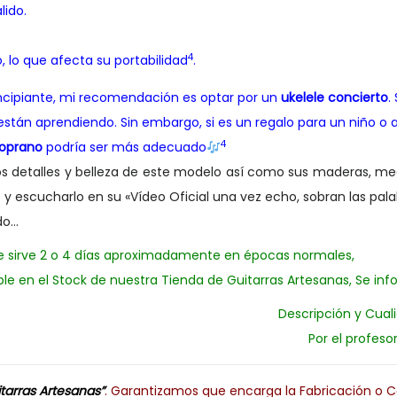
lido.
4
 lo que afecta su portabilidad
.
incipiante, mi recomendación es optar por un
ukelele concierto
.
están aprendiendo. Sin embargo, si es un regalo para un niño o
4
soprano
podría ser más adecuado
os detalles y belleza de este modelo así como sus maderas, med
o y escucharlo en su «Vídeo Oficial una vez echo, sobran las pala
do…
e sirve 2 o 4 días aproximadamente en épocas normales,
ble en el Stock de nuestra Tienda de Guitarras Artesanas, Se info
Descripción y Cual
Por el profeso
tarras Artesanas”
. Garantizamos que encarga la Fabricación o 