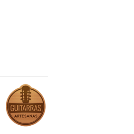
er Más..
¿Más Audios?…>