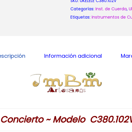
SKU:
UKELELE C380.102V
Categorías:
Inst. de Cuerda
,
U
Etiquetas:
Instrumentos de C
escripción
Información adicional
Mar
 Concierto ~ Modelo C380.102