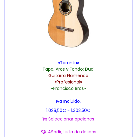
t
i
e
n
e
m
ú
«Taranta»
l
Tapa, Aros y Fondo: Dual
t
Guitarra Flamenca
i
«Profesional»
~Francisco Bros~
p
l
Iva Incluido.
e
R
1.028,50
€
-
1.303,50
€
s
a
Seleccionar opciones
v
E
n
Añadir, Lista de deseos
a
s
g