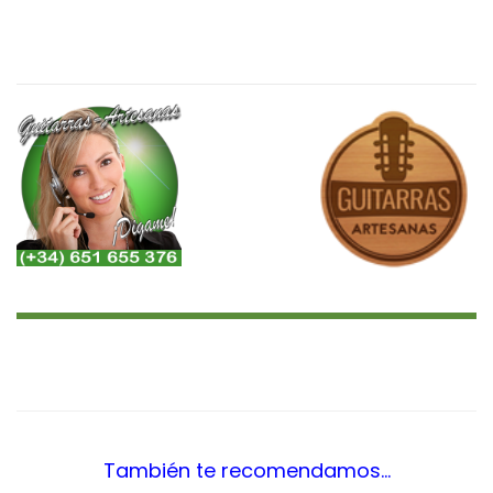
<¿Quieres Saber?, Leer Más..
¿Más Audios?…>
También te recomendamos…