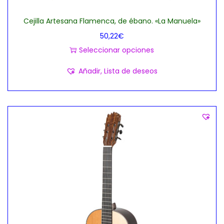
Cejilla Artesana Flamenca, de ébano. «La Manuela»
50,22
€
Seleccionar opciones
E
Añadir, Lista de deseos
s
t
e
p
r
o
d
u
c
t
o