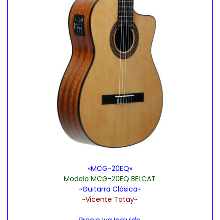
a
i
c
d
i
o
ó
n
«MCG-20EQ»
Modelo MCG-20EQ BELCAT
~Guitarra Clásica~
~Vicente Tatay~