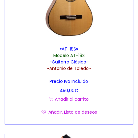
p
e
á
n
g
e
i
m
n
ú
«AT-18S»
a
l
Modelo AT-18S
d
t
~Guitarra Clásica~
e
i
~Antonio de Toledo~
p
p
Precio Iva Incluido
r
l
450,00
€
o
e
Añadir al carrito
d
s
u
v
Añadir, Lista de deseos
c
a
t
r
o
i