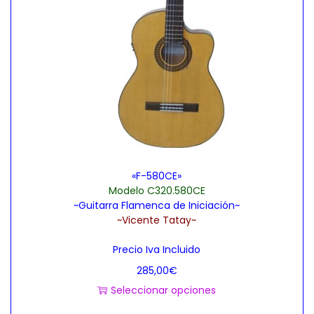
L
€
a
s
o
p
c
i
o
n
«F-580CE»
e
Modelo C320.580CE
~Guitarra Flamenca de Iniciación~
s
~Vicente Tatay~
s
e
Precio Iva Incluido
p
285,00
€
u
Seleccionar opciones
e
E