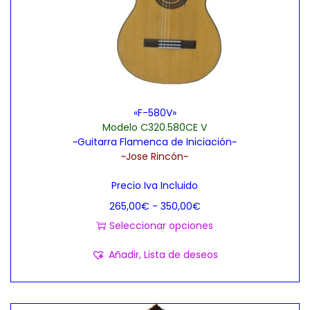
«F-580V»
Modelo C320.580CE V
~Guitarra Flamenca de Iniciación~
~Jose Rincón~
Precio Iva Incluido
R
265,00
€
-
350,00
€
a
Seleccionar opciones
E
n
Añadir, Lista de deseos
s
g
t
o
e
d