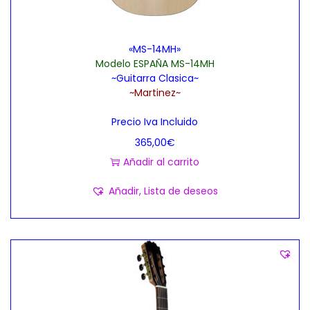
i
m
n
ú
«MS-14MH»
a
l
Modelo ESPAÑA MS-14MH
d
t
~Guitarra Clasica~
e
i
~Martinez~
p
p
Precio Iva Incluido
r
l
365,00
€
o
e
Añadir al carrito
d
s
u
v
Añadir, Lista de deseos
c
a
t
r
o
i
a
n
t