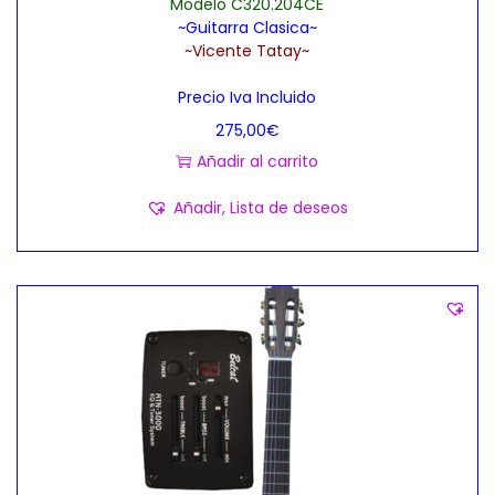
Modelo C320.204CE
t
5
~Guitarra Clasica~
i
,
~Vicente Tatay~
p
0
Precio Iva Incluido
l
0
275,00
€
e
€
Añadir al carrito
s
h
v
a
Añadir, Lista de deseos
a
s
r
t
i
a
a
3
n
5
t
0
e
,
s
0
.
0