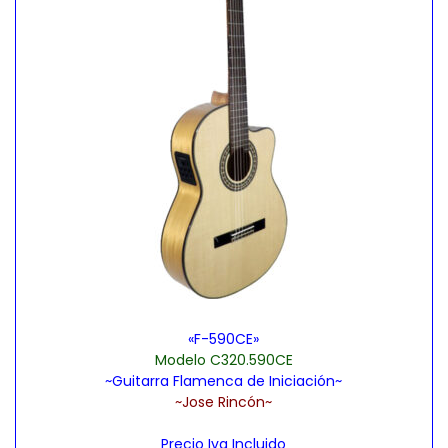
e
s
.
L
a
s
o
p
c
i
o
n
«F-590CE»
e
Modelo C320.590CE
~Guitarra Flamenca de Iniciación~
s
~Jose Rincón~
s
e
Precio Iva Incluido