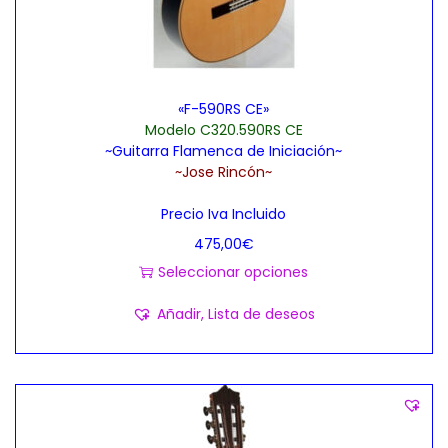
n
s
i
e
d
o
m
e
n
ú
4
e
«F-590RS CE»
l
7
Modelo C320.590RS CE
s
t
5
~Guitarra Flamenca de Iniciación~
s
i
,
~Jose Rincón~
e
p
0
Precio Iva Incluido
p
l
0
475,00
€
u
e
€
Seleccionar opciones
e
s
h
E
d
v
a
Añadir, Lista de deseos
s
e
a
s
t
n
r
t
e
e
i
a
p
l
a
1
r
e