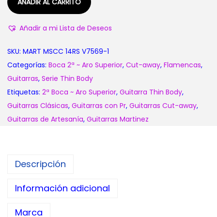
AÑADIR AL CARRITO
h
a
Añadir a mi Lista de Deseos
s
t
SKU:
MART MSCC 14RS V7569-1
a
Categorías:
Boca 2ª ~ Aro Superior
,
Cut-away
,
Flamencas
,
1
Guitarras
,
Serie Thin Body
.
Etiquetas:
2ª Boca ~ Aro Superior
,
Guitarra Thin Body
,
0
Guitarras Clásicas
,
Guitarras con Pr
,
Guitarras Cut-away
,
4
Guitarras de Artesanía
,
Guitarras Martinez
5
,
0
Descripción
0
€
Información adicional
Marca