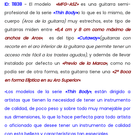
ID: 11838
~ El modelo
«MFG-ASZ»
es una guitarra semi-
profesional de la serie
«Thin Body»
o lo que es lo mismo, de
cuerpo
(Aros de la guitarra)
muy estrechos, este tipo de
guitarras miden entre
«6,4 cm y 8 cm como máximo de
anchos de Aros»
, es del tipo
«Cutaway»
(guitarras con
recorte en el aro inferior de la guitarra que permite tener un
acceso más fácil a los trastes agudos),
y además de llevar
instalado por defecto un
«Previo de la Marca»
,
como no
podía ser de otra forma, esta guitarra tiene una
«2ª Boca
en forma Elíptica en su Aro Superior»
.
«Los modelos de la serie
«Thin Body»
, están dirigido a
artistas que tienen la necesidad de tener un instrumento
de calidad, de poco peso y sobre todo muy manejable por
sus dimensiones, lo que la hace perfecta para todo artista
o aficionado que desee tener un instrumento de calidad
con esta belleza y características tan especiales.