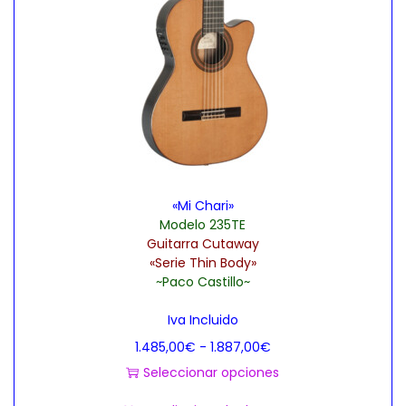
«Mi Chari»
Modelo 235TE
Guitarra Cutaway
«Serie Thin Body»
~Paco Castillo~
Iva Incluido
R
1.485,00
€
-
1.887,00
€
a
Seleccionar opciones
E
n