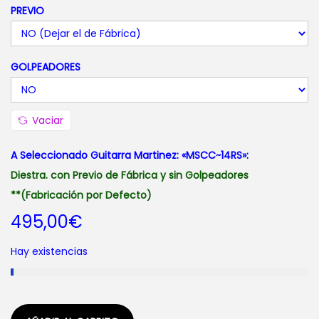
PREVIO
i
o
s
GOLPEADORES
:
d
e
Vaciar
s
d
A Seleccionado Guitarra Martinez: «MSCC~14RS»:
e
Diestra. con Previo de Fábrica y sin Golpeadores
4
**(Fabricación por Defecto)
9
495,00
€
5
Hay existencias
,
0
0
€