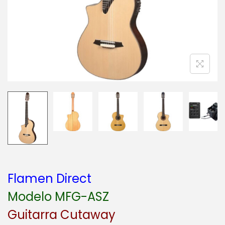
a
i
c
d
i
o
ó
n
Flamen Direct
Modelo MFG-ASZ
Guitarra Cutaway