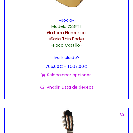
m
e
ú
1
«Rocio»
l
.
Modelo 233FTE
t
4
Guitarra Flamenca
i
8
«Serie Thin Body»
~Paco Castillo~
p
5
l
,
Iva Incluido>
e
0
R
705,00
€
-
1.067,00
€
s
0
a
Seleccionar opciones
v
€
E
n
Añadir, Lista de deseos
a
h
s
g
r
a
t
o
i
s
e
d
a
t
p
e
n
a
r
p
t
1
o
r