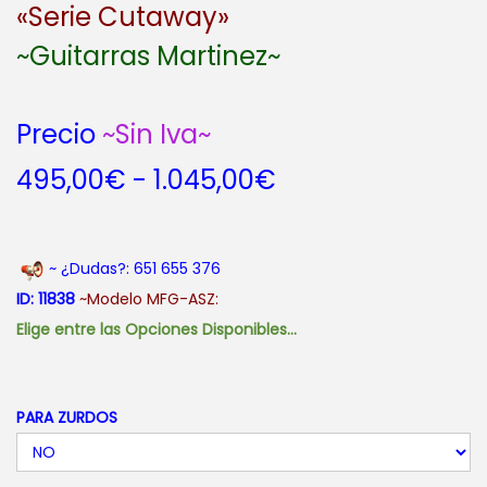
«Serie Cutaway»
~Guitarras Martinez~
Precio
~Sin Iva~
R
495,00
€
-
1.045,00
€
a
n
g
~ ¿Dudas?: 651 655 376
o
ID: 11838
~Modelo MFG-ASZ:
d
Elige entre las Opciones Disponibles…
e
p
r
PARA ZURDOS
e
c