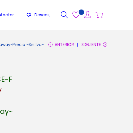
tactar
Deseos,
way~Precio ~Sin Iva~
ANTERIOR
SIGUIENTE
E-F
y
way~