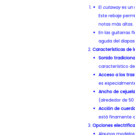
El
cutaway
es un 
Este rebaje permi
notas más altas.
En las guitarras 
aguda del diapas
Características de 
Sonido tradiciona
característico de
Acceso a los tras
es especialmente 
Ancho de cejuela
(alrededor de 50 
Acción de cuerda
está finamente 
Opciones electrific
Algunos modelos 