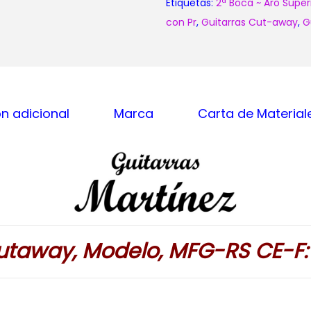
Etiquetas:
2ª Boca ~ Aro Super
con Pr
,
Guitarras Cut-away
,
G
n adicional
Marca
Carta de Material
utaway, Modelo, MFG-RS CE-F: