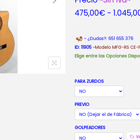
475,00
€
-
1.045,0
~ ¿Dudas?: 651 655 376
ID: 11905
~Modelo MFG-RS CE-F
Elige entre las Opciones Disp
PARA ZURDOS
PREVIO
GOLPEADORES
V