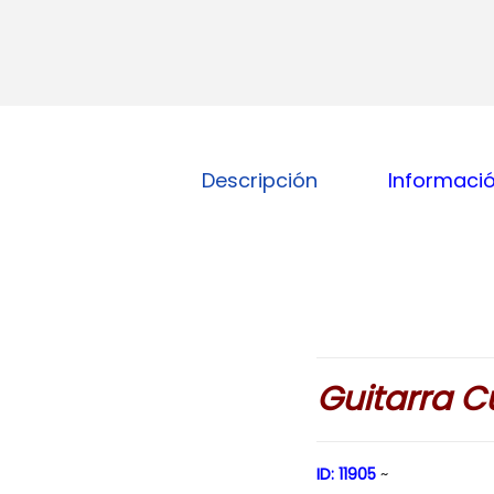
Descripción
Informació
Guitarra C
ID: 11905
~