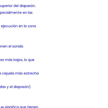
superior del diapasón.
especialmente en las
a ejecución en la zona
enen el sonido
tes más bajos, lo que
a cejuela más estrecha
rdas y el diapasón)
e significa que tienen