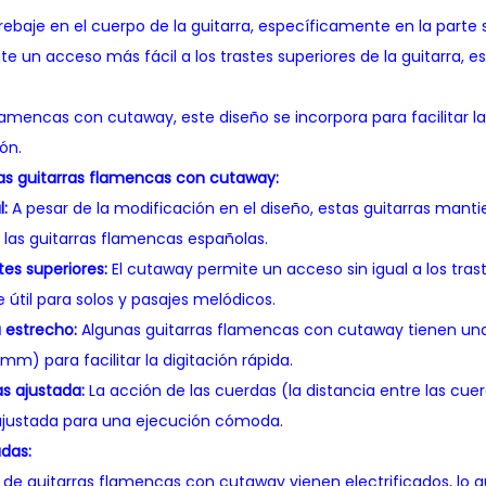
rebaje en el cuerpo de la guitarra, específicamente en la parte 
te un acceso más fácil a los trastes superiores de la guitarra, 
flamencas con cutaway, este diseño se incorpora para facilitar l
ón.
las guitarras flamencas con cutaway:
l:
A pesar de la modificación en el diseño, estas guitarras manti
 las guitarras flamencas españolas.
tes superiores:
El cutaway permite un acceso sin igual a los tras
útil para solos y pasajes melódicos.
 estrecho:
Algunas guitarras flamencas con cutaway tienen un
mm) para facilitar la digitación rápida.
s ajustada:
La acción de las cuerdas (la distancia entre las cue
ajustada para una ejecución cómoda.
adas:
de guitarras flamencas con cutaway vienen electrificados, lo qu