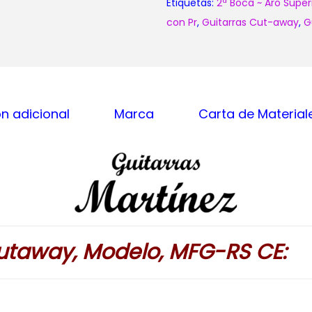
Etiquetas:
2ª Boca ~ Aro Super
con Pr
,
Guitarras Cut-away
,
G
n adicional
Marca
Carta de Material
utaway, Modelo, MFG-RS CE: