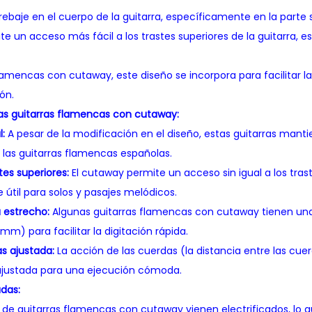
rebaje en el cuerpo de la guitarra, específicamente en la parte 
te un acceso más fácil a los trastes superiores de la guitarra, 
flamencas con cutaway, este diseño se incorpora para facilitar l
ón.
las guitarras flamencas con cutaway:
l:
A pesar de la modificación en el diseño, estas guitarras manti
 las guitarras flamencas españolas.
tes superiores:
El cutaway permite un acceso sin igual a los tras
útil para solos y pasajes melódicos.
 estrecho:
Algunas guitarras flamencas con cutaway tienen un
mm) para facilitar la digitación rápida.
s ajustada:
La acción de las cuerdas (la distancia entre las cue
ajustada para una ejecución cómoda.
adas:
de guitarras flamencas con cutaway vienen electrificados, lo qu