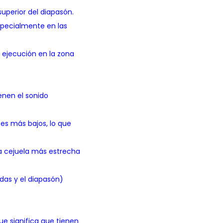
superior del diapasón.
especialmente en las
a ejecución en la zona
enen el sonido
tes más bajos, lo que
a cejuela más estrecha
rdas y el diapasón)
e significa que tienen