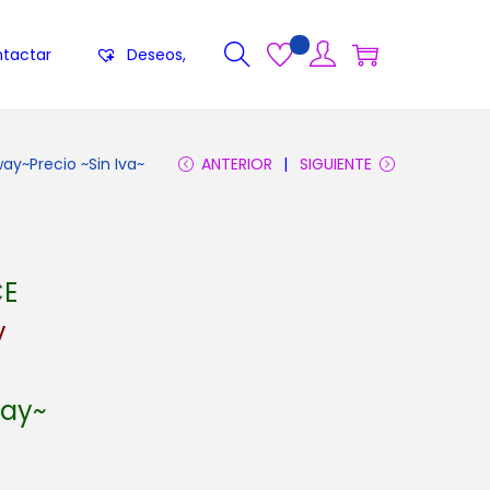
tactar
Deseos,
y~Precio ~Sin Iva~
ANTERIOR
SIGUIENTE
CE
y
way~