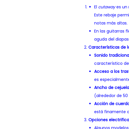
El
cutaway
es un 
Este rebaje permi
notas más altas.
En las guitarras 
aguda del diapas
Características de 
Sonido tradiciona
característico de
Acceso a los tras
es especialmente 
Ancho de cejuela
(alrededor de 50 
Acción de cuerda
está finamente 
Opciones electrific
Algunos modelos 