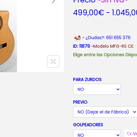
499,00
€
-
1.045,0
~ ¿Dudas?: 651 655 376
ID: 11879
~Modelo MFG-RS CE:
Elige entre las Opciones Disp
PARA ZURDOS
PREVIO
GOLPEADORES
V