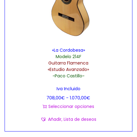
i
d
e
e
n
s
e
d
m
e
ú
1
«La Cordobesa»
l
.
Modelo 214F
t
2
Guitarra Flamenca
i
6
«Estudio Avanzado»
~Paco Castillo~
p
5
l
,
Iva Incluido
e
0
R
708,00
€
-
1.070,00
€
s
0
a
Seleccionar opciones
v
€
E
n
Añadir, Lista de deseos
a
h
s
g
r
a
t
o