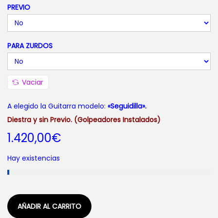
PREVIO
i
o
s
PARA ZURDOS
:
d
e
Vaciar
s
d
A elegido la Guitarra modelo:
«Seguidilla».
e
Diestra y sin Previo. (Golpeadores Instalados)
1
1.420,00
€
.
Hay existencias
4
2
0
,
AÑADIR AL CARRITO
0