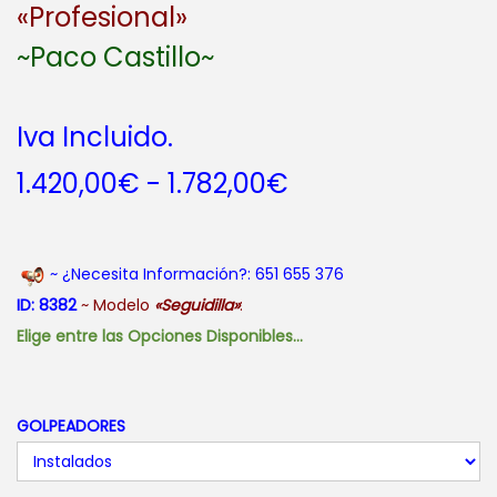
«Profesional»
~Paco Castillo~
Iva Incluido.
R
1.420,00
€
-
1.782,00
€
a
n
g
~ ¿Necesita Información?: 651 655 376
o
ID: 8382
~ Modelo
«Seguidilla»
:
d
Elige entre las Opciones Disponibles…
e
p
r
GOLPEADORES
e
c