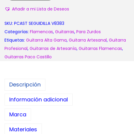
0
Añadir a mi Lista de Deseos
€
h
SKU:
PCAST SEGUIDILLA V8383
a
Categorías:
Flamencas
,
Guitarras
,
Para Zurdos
s
Etiquetas:
Guitarra Alta Gama
,
Guitarra Artesanal
,
Guitarra
t
Profesional
,
Guitarras de Artesanía
,
Guitarras Flamencas
,
a
Guitarras Paco Castillo
1
.
7
Descripción
8
2
Información adicional
,
Marca
0
0
Materiales
€