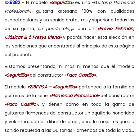
ID:8382
~ El modelo
«Seguidilla»
es una «G
uitarra Flamenca
Profesional»
, guitarra artesana 100% con cualidades
espectaculares y un sonido brutal, muy superior a todas las
de su gama
, se puede elegir
con un
«Previo Fishman;
Clásicas III ó Presys Blend»
y podrás hacer esta elección en
las variaciones que encontrarás al principio de esta página
del producto.
«
Estamos presentando, ni más ni menos que el modelo
«Seguidilla»
del constructor
«
Paco Castillo»
.
El modelo
«215F·P&A – «Seguidilla»
,
pertenece a la familia de
guitarras de la serie
«Flamenca Profesional»
del constructor
«Paco Castillo»
,
y tienen como en toda la gama de
guitarras flamencas del constructor un equilibrio, sonoridad
y volumen, que es difícil de creer, pero lo mejor es que su
sonido recuerda a las Guitarras Flamencas de toda la Vida…