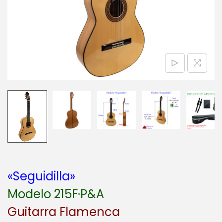
a
i
c
d
i
o
ó
n
«Seguidilla»
Modelo 215F·P&A
Guitarra Flamenca