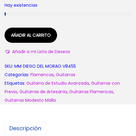
Hay existencias
h
a
s
t
AÑADIR AL CARRITO
a
8
Añadir a mi Lista de Deseos
9
1
SKU:
MM DIEGO DEL MORAO V8455
,
Categorías:
Flamencas
,
Guitarras
0
Etiquetas:
Guitarra de Estudio Avanzada
,
Guitarras con
0
Previo
,
Guitarras de Artesanía
,
Guitarras Flamencas
,
€
Guitarras Modesto Malla
Descripción