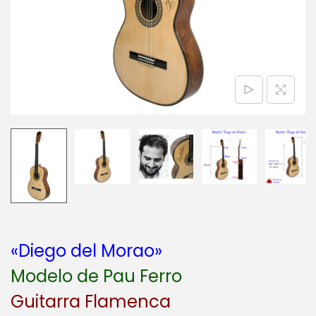
a
i
c
d
i
o
ó
n
«Diego del Morao»
Modelo de Pau Ferro
Guitarra Flamenca