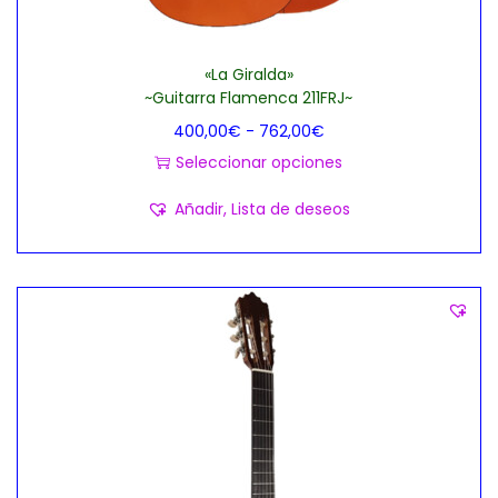
«La Giralda»
~Guitarra Flamenca 211FRJ~
R
400,00
€
-
762,00
€
a
Seleccionar opciones
E
n
Añadir, Lista de deseos
s
g
t
o
e
d
p
e
r
p
o
r
d
e
u
c
c
i