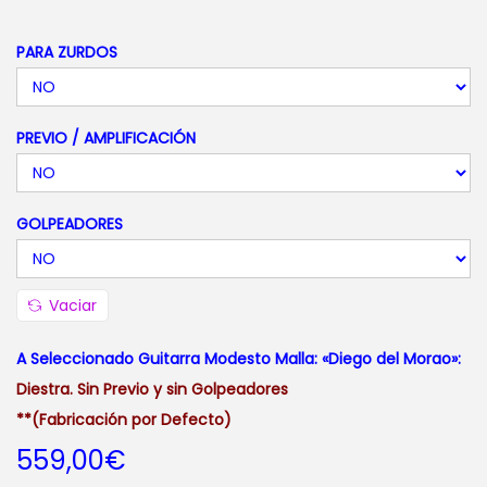
i
o
PARA ZURDOS
s
:
PREVIO / AMPLIFICACIÓN
d
e
s
GOLPEADORES
d
e
5
Vaciar
5
9
A Seleccionado Guitarra Modesto Malla: «Diego del Morao»:
,
Diestra. Sin Previo y sin Golpeadores
0
**(Fabricación por Defecto)
0
559,00
€
€