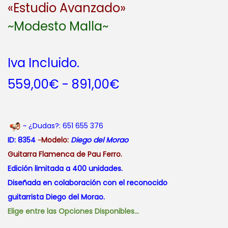
«Estudio Avanzado»
~Modesto Malla~
Iva Incluido.
R
559,00
€
-
891,00
€
a
n
g
~ ¿Dudas?: 651 655 376
o
ID: 8354
~
Modelo:
Diego del Morao
d
Guitarra Flamenca de Pau Ferro.
e
Edición limitada a 400 unidades.
p
Diseñada en colaboración con el reconocido
r
guitarrista Diego del Morao.
e
Elige entre las Opciones Disponibles…
c