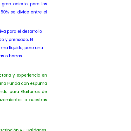
gran acierto para los
 50% se divide entre el
a para el desarrollo
o y prensado. El
rma líquida, pero una
as o barras.
ctoria y experiencia en
n una Funda con espuma
ndo para Guitarras de
azamientos a nuestras
scripción y Cualidades.