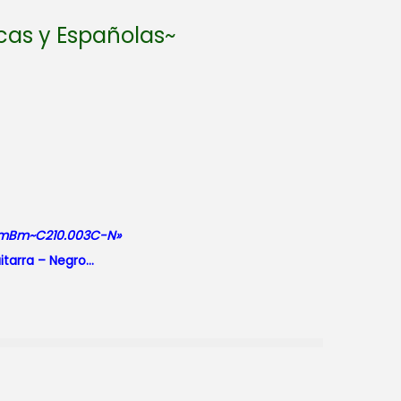
cas y Españolas~
mBm~C210.003C-N»
itarra – Negro…