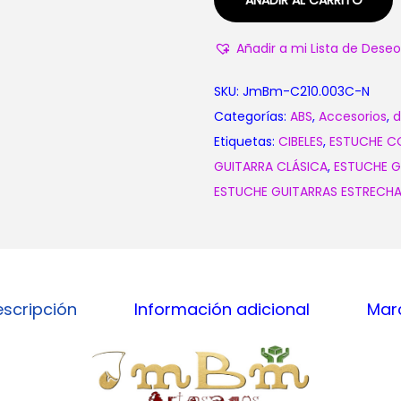
AÑADIR AL CARRITO
Añadir a mi Lista de Deseo
SKU:
JmBm-C210.003C-N
Categorías:
ABS
,
Accesorios
,
d
Etiquetas:
CIBELES
,
ESTUCHE C
GUITARRA CLÁSICA
,
ESTUCHE G
ESTUCHE GUITARRAS ESTRECH
escripción
Información adicional
Mar