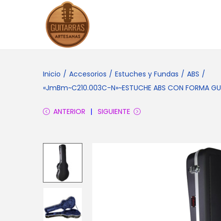
S
S
a
a
l
l
t
t
Inicio
/
Accesorios
/
Estuches y Fundas
/
ABS
/
a
a
«JmBm~C210.003C-N»~ESTUCHE ABS CON FORMA GUITAR
r
r
ANTERIOR
SIGUIENTE
a
a
l
l
a
c
n
o
a
n
v
t
e
e
g
n