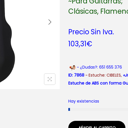
~Para Guitarras;
Clásicas, Flamen
Precio Sin Iva.
103,31
€
~ ¿Dudas?: 651 655 376
ID: 7868
~ Estuche: CIBELES,
«J
Estuche de ABS con forma Gu
Hay existencias