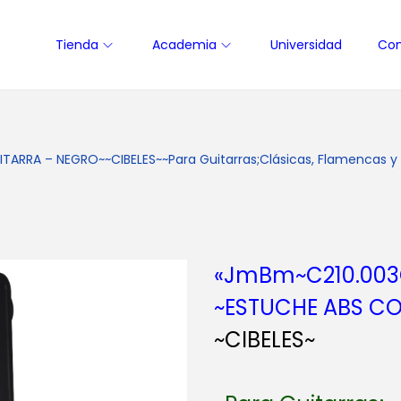
Tienda
Academia
Universidad
Con
RA – NEGRO~~CIBELES~~Para Guitarras;Clásicas, Flamencas y Es
«JmBm~C210.003
~ESTUCHE ABS C
~CIBELES~