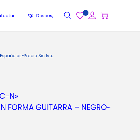
tactar
Deseos,
pañolas~Precio Sin Iva.
C-N»
ON FORMA GUITARRA – NEGRO~