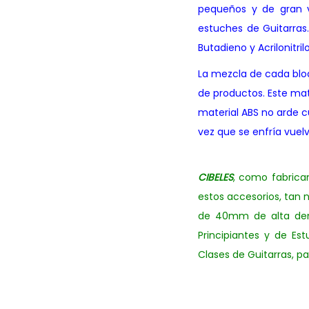
pequeños y de gran v
estuches de Guitarras.
Butadieno y Acrilonitrilo
La mezcla de cada bloq
de productos. Este mat
material ABS no arde c
vez que se enfría vue
CIBELES
, como fabrican
estos accesorios, tan
de 40mm de alta dens
Principiantes y de E
Clases de Guitarras, p