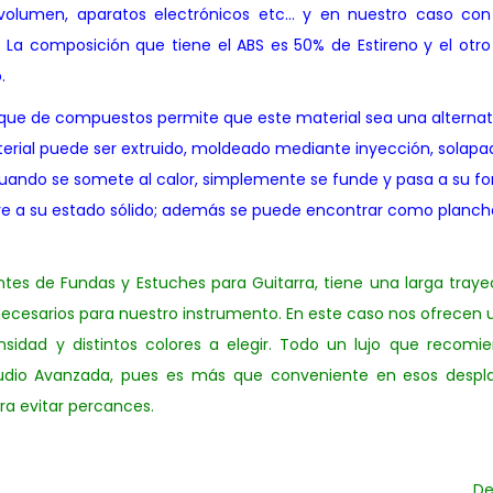
olumen, aparatos electrónicos etc… y en nuestro caso con 
 La composición que tiene el ABS es 50% de Estireno y el otro
.
ue de compuestos permite que este material sea una alternativ
erial puede ser extruido, moldeado mediante inyección, solapad
uando se somete al calor, simplemente se funde y pasa a su fo
lve a su estado sólido; además se puede encontrar como planch
tes de Fundas y Estuches para Guitarra, tiene una larga traye
 necesarios para nuestro instrumento. En este caso nos ofrece
idad y distintos colores a elegir. Todo un lujo que recomie
studio Avanzada, pues es más que conveniente en esos despl
ara evitar percances.
De